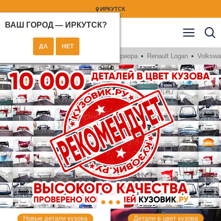
ИРКУТСК
ВАШ ГОРОД —
ИРКУТСК
?
Kia Rio
Hyundai Solaris
Лада Приора
Renault Logan
Volkswa
Новые детали кузова
Детали в цвет кузова